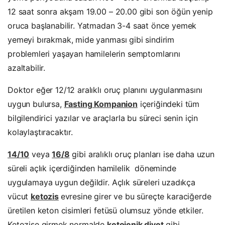
12 saat sonra akşam 19.00 – 20.00 gibi son öğün yenip
oruca başlanabilir. Yatmadan 3-4 saat önce yemek
yemeyi bırakmak, mide yanması gibi sindirim
problemleri yaşayan hamilelerin semptomlarını
azaltabilir.
Doktor eğer 12/12 aralıklı oruç planını uygulanmasını
uygun bulursa,
Fasting Kompanion
içeriğindeki tüm
bilgilendirici yazılar ve araçlarla bu süreci senin için
kolaylaştıracaktır.
14/10
veya
16/8
gibi aralıklı oruç planları ise daha uzun
süreli açlık içerdiğinden hamilelik döneminde
uygulamaya uygun değildir. Açlık süreleri uzadıkça
vücut
ketozis
evresine girer ve bu süreçte karaciğerde
üretilen keton cisimleri fetüsü olumsuz yönde etkiler.
Ketozise girmek normalde
ketojenik diyet
gibi