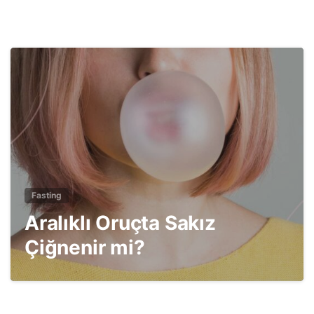
1
2
Fasting
Aralıklı Oruçta Sakız
Çiğnenir mi?