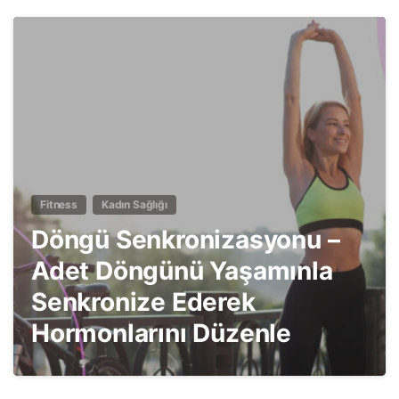
5
Fitness
Kadın Sağlığı
Döngü Senkronizasyonu –
Adet Döngünü Yaşamınla
Senkronize Ederek
Hormonlarını Düzenle