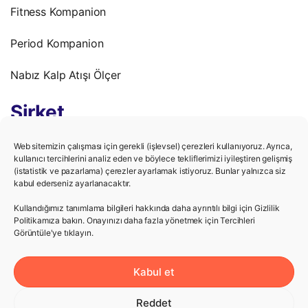
Fitness Kompanion
Period Kompanion
Nabız Kalp Atışı Ölçer
Şirket
Gizlilik Politikası
Web sitemizin çalışması için gerekli (işlevsel) çerezleri kullanıyoruz. Ayrıca,
kullanıcı tercihlerini analiz eden ve böylece tekliflerimizi iyileştiren gelişmiş
(istatistik ve pazarlama) çerezler ayarlamak istiyoruz. Bunlar yalnızca siz
Kullanım Şartları
kabul ederseniz ayarlanacaktır.
Kariyer
Kullandığımız tanımlama bilgileri hakkında daha ayrıntılı bilgi için Gizlilik
Politikamıza bakın. Onayınızı daha fazla yönetmek için Tercihleri ​​
Görüntüle'ye tıklayın.
Yardım
Kabul et
Destek Merkezi
Reddet