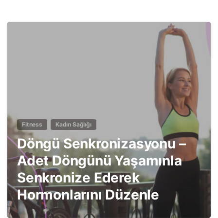
5
Fitness
Kadın Sağlığı
Döngü Senkronizasyonu –
Adet Döngünü Yaşamınla
Senkronize Ederek
Hormonlarını Düzenle