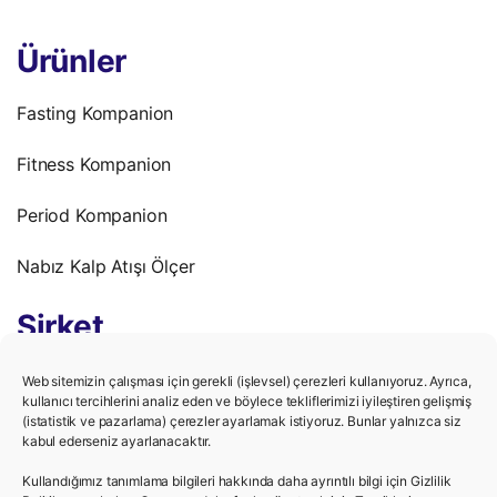
Ürünler
Fasting Kompanion
Fitness Kompanion
Period Kompanion
Nabız Kalp Atışı Ölçer
Şirket
Gizlilik Politikası
Web sitemizin çalışması için gerekli (işlevsel) çerezleri kullanıyoruz. Ayrıca,
kullanıcı tercihlerini analiz eden ve böylece tekliflerimizi iyileştiren gelişmiş
(istatistik ve pazarlama) çerezler ayarlamak istiyoruz. Bunlar yalnızca siz
Kullanım Şartları
kabul ederseniz ayarlanacaktır.
Kariyer
Kullandığımız tanımlama bilgileri hakkında daha ayrıntılı bilgi için Gizlilik