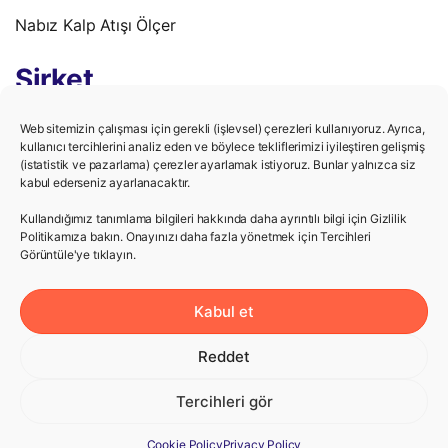
Nabız Kalp Atışı Ölçer
Şirket
Gizlilik Politikası
Web sitemizin çalışması için gerekli (işlevsel) çerezleri kullanıyoruz. Ayrıca,
kullanıcı tercihlerini analiz eden ve böylece tekliflerimizi iyileştiren gelişmiş
(istatistik ve pazarlama) çerezler ayarlamak istiyoruz. Bunlar yalnızca siz
Kullanım Şartları
kabul ederseniz ayarlanacaktır.
Kariyer
Kullandığımız tanımlama bilgileri hakkında daha ayrıntılı bilgi için Gizlilik
Politikamıza bakın. Onayınızı daha fazla yönetmek için Tercihleri ​​
Görüntüle'ye tıklayın.
Yardım
Kabul et
Destek Merkezi
Reddet
Bize Ulaş
Tercihleri gör
Cookie Policy
Privacy Policy