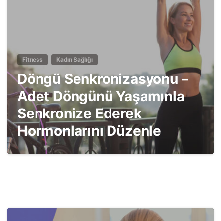
Fitness
Kadın Sağlığı
Döngü Senkronizasyonu –
Adet Döngünü Yaşamınla
Senkronize Ederek
Hormonlarını Düzenle