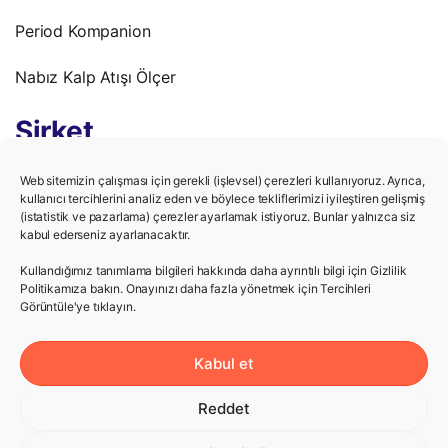
Period Kompanion
Nabız Kalp Atışı Ölçer
Şirket
Gizlilik Politikası
Web sitemizin çalışması için gerekli (işlevsel) çerezleri kullanıyoruz. Ayrıca,
kullanıcı tercihlerini analiz eden ve böylece tekliflerimizi iyileştiren gelişmiş
(istatistik ve pazarlama) çerezler ayarlamak istiyoruz. Bunlar yalnızca siz
Kullanım Şartları
kabul ederseniz ayarlanacaktır.
Kariyer
Kullandığımız tanımlama bilgileri hakkında daha ayrıntılı bilgi için Gizlilik
Politikamıza bakın. Onayınızı daha fazla yönetmek için Tercihleri ​​
Görüntüle'ye tıklayın.
Yardım
Kabul et
Destek Merkezi
Reddet
Bize Ulaş