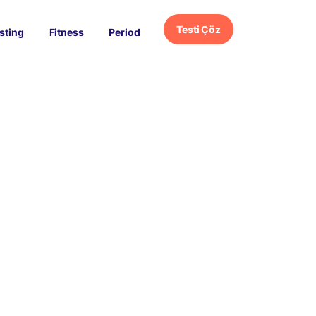
Testi Çöz
sting
Fitness
Period