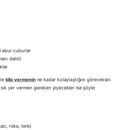
i abur cuburlar
ları dahil)
kler
ile
kilo vermenin
ne kadar kolaylaştığını göreceksin.
ık yer vermen gereken yiyecekler ise şöyle:
azı, roka, tere)