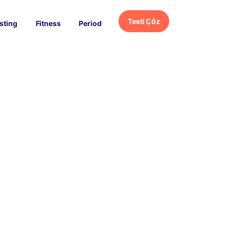
Testi Çöz
sting
Fitness
Period