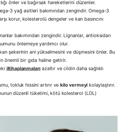
lığı önler ve bağırsak hareketlerini düzenler.
ga-3 yağ asitleri bakımından zengindir. Omega-3
karşı korur, kolesterolü dengeler ve kan basıncını
nanlar bakımından zengindir. Lignanlar, antioksidan
uşumunu önlemeye yardımcı olur.
an şekerinin ani yükselmesini ve düşmesini önler. Bu
 önemli bir gıda haline getirir.
eki
iltihaplanmalar
ı
azaltır ve cildin daha sağlıklı
u, tokluk hissini artırır ve
kilo vermeyi
kolaylaştırır.
nun düzenli tüketimi, kötü kolesterol (LDL)