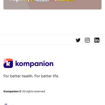
For better health. For better life.
Kompanion
© All rights reserved