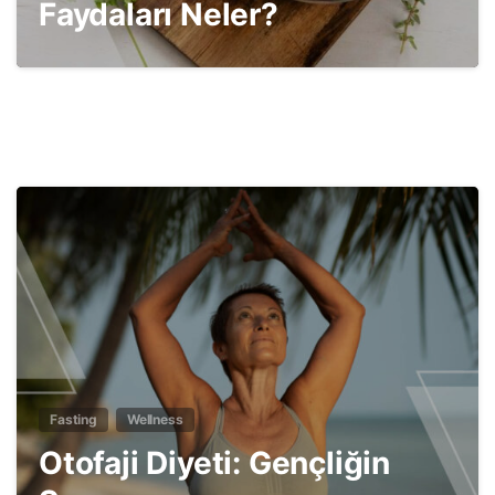
Faydaları Neler?
7
Fasting
Wellness
Otofaji Diyeti: Gençliğin