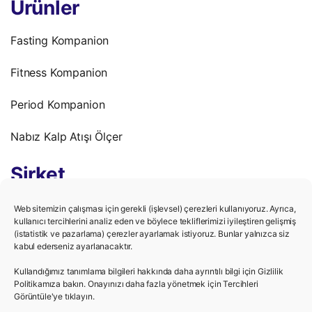
Ürünler
Fasting Kompanion
Fitness Kompanion
Period Kompanion
Nabız Kalp Atışı Ölçer
Şirket
Gizlilik Politikası
Web sitemizin çalışması için gerekli (işlevsel) çerezleri kullanıyoruz. Ayrıca,
kullanıcı tercihlerini analiz eden ve böylece tekliflerimizi iyileştiren gelişmiş
(istatistik ve pazarlama) çerezler ayarlamak istiyoruz. Bunlar yalnızca siz
Kullanım Şartları
kabul ederseniz ayarlanacaktır.
Kariyer
Kullandığımız tanımlama bilgileri hakkında daha ayrıntılı bilgi için Gizlilik
Politikamıza bakın. Onayınızı daha fazla yönetmek için Tercihleri ​​
Görüntüle'ye tıklayın.