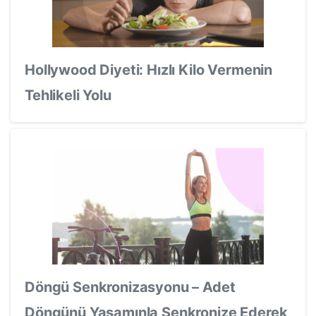
Hollywood Diyeti: Hızlı Kilo Vermenin
Tehlikeli Yolu
Döngü Senkronizasyonu – Adet
Döngünü Yaşamınla Senkronize Ederek