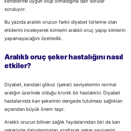
kendilerine uygun olup olmadığına dair sorular
soruluyor.
Bu yazıda aralıklı orucun farklı diyabet türlerine olan
etkilerini inceleyerek kimlerin aralıklı oruç yapıp kimlerin
yapamayacağını özetledik.
Aralıklı oruç şeker hastalığını nasıl
etkiler?
Diyabet, kandaki glikoz (şeker) seviyelerinin normal
aralığın üzerinde olduğu kronik bir hastalıktır. Diyabet
hastalarında kan şekerinin dengede tutulması sağlıkları
açısından büyük önem taşır.
Aralıklı orucun bilinen sağlık faydalarından biri de kan
şekerinde dalgalanmaları azaltarak şeker seviyesini