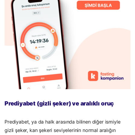
Prediyabet (gizli şeker) ve aralıklı oruç
Prediyabet, ya da halk arasında bilinen diğer ismiyle
gizli şeker, kan şekeri seviyelerinin normal aralığın