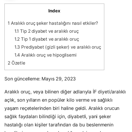
Index
1
Aralıklı oruç şeker hastalığını nasıl etkiler?
1.1
Tip 2 diyabet ve aralıklı oruç
1.2
Tip 1 diyabet ve aralıklı oruç
1.3
Prediyabet (gizli şeker) ve aralıklı oruç
1.4
Aralıklı oruç ve hipoglisemi
2
Özetle
Son güncelleme: Mayıs 29, 2023
Aralıklı oruç, veya bilinen diğer adlarıyla İF diyeti/aralıklı
açlık, son yılların en popüler kilo verme ve sağlıklı
yaşam reçetelerinden biri haline geldi. Aralıklı orucun
sağlık faydaları bilindiği için, diyabetli, yani şeker
hastalığı olan kişiler tarafından da bu beslenmenin