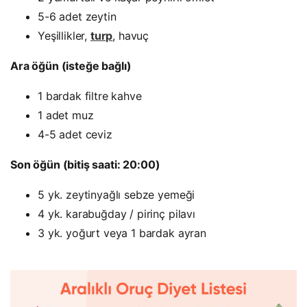
5-6 adet zeytin
Yeşillikler,
turp
, havuç
Ara öğün (isteğe bağlı)
1 bardak filtre kahve
1 adet muz
4-5 adet ceviz
Son öğün (bitiş saati: 20:00)
5 yk. zeytinyağlı sebze yemeği
4 yk. karabuğday / pirinç pilavı
3 yk. yoğurt veya 1 bardak ayran