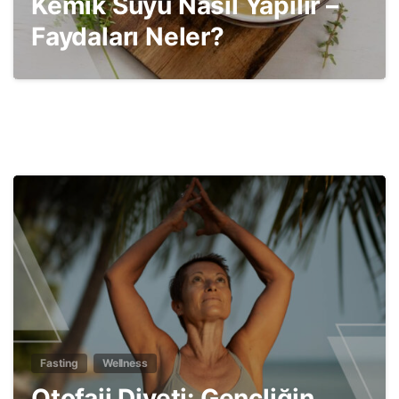
Kemik Suyu Nasıl Yapılır –
Faydaları Neler?
7
Fasting
Wellness
Otofaji Diyeti: Gençliğin