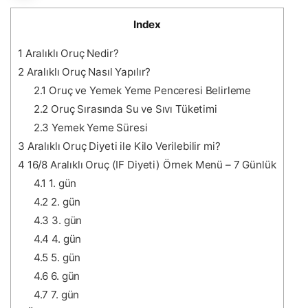
Index
1
Aralıklı Oruç Nedir?
2
Aralıklı Oruç Nasıl Yapılır?
2.1
Oruç ve Yemek Yeme Penceresi Belirleme
2.2
Oruç Sırasında Su ve Sıvı Tüketimi
2.3
Yemek Yeme Süresi
3
Aralıklı Oruç Diyeti ile Kilo Verilebilir mi?
4
16/8 Aralıklı Oruç (IF Diyeti) Örnek Menü – 7 Günlük
4.1
1. gün
4.2
2. gün
4.3
3. gün
4.4
4. gün
4.5
5. gün
4.6
6. gün
4.7
7. gün