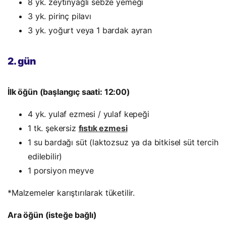
8 yk. zeytinyağlı sebze yemeği
3 yk. pirinç pilavı
3 yk. yoğurt veya 1 bardak ayran
2. gün
İlk öğün (başlangıç saati: 12:00)
4 yk. yulaf ezmesi / yulaf kepeği
1 tk. şekersiz
fıstık ezmesi
1 su bardağı süt (laktozsuz ya da bitkisel süt tercih
edilebilir)
1 porsiyon meyve
*Malzemeler karıştırılarak tüketilir.
Ara öğün (isteğe bağlı)