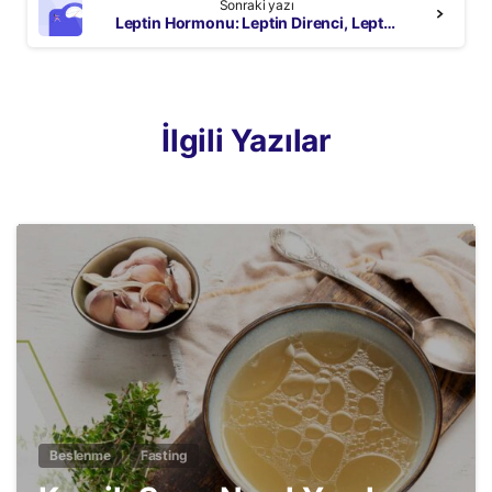
Sonraki yazı
Leptin Hormonu: Leptin Direnci, Leptin Diyeti ve Daha Fazlası
İlgili Yazılar
2
Beslenme
Fasting