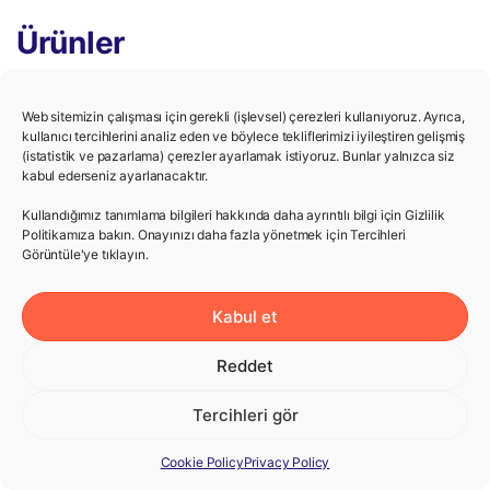
Ürünler
Fasting Kompanion
Web sitemizin çalışması için gerekli (işlevsel) çerezleri kullanıyoruz. Ayrıca,
kullanıcı tercihlerini analiz eden ve böylece tekliflerimizi iyileştiren gelişmiş
Fitness Kompanion
(istatistik ve pazarlama) çerezler ayarlamak istiyoruz. Bunlar yalnızca siz
kabul ederseniz ayarlanacaktır.
Period Kompanion
Kullandığımız tanımlama bilgileri hakkında daha ayrıntılı bilgi için Gizlilik
Politikamıza bakın. Onayınızı daha fazla yönetmek için Tercihleri ​​
Nabız Kalp Atışı Ölçer
Görüntüle'ye tıklayın.
Şirket
Kabul et
Gizlilik Politikası
Reddet
Kullanım Şartları
Tercihleri gör
Kariyer
Cookie Policy
Privacy Policy