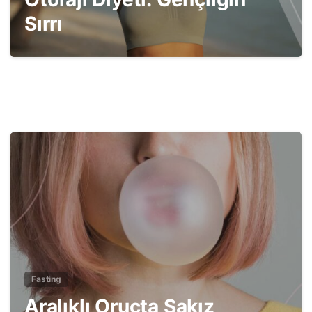
Sırrı
1
2
Fasting
Aralıklı Oruçta Sakız