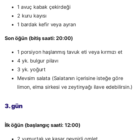
1 avuç kabak çekirdeği
2 kuru kayısı
1 bardak kefir veya ayran
Son öğün (bitiş saati: 20:00)
1 porsiyon haşlanmış tavuk eti veya kırmızı et
4 yk. bulgur pilavı
3 yk. yoğurt
Mevsim salata (Salatanın içerisine isteğe göre
limon, elma sirkesi ve zeytinyağı ilave edebilirsin.)
3. gün
İlk öğün (başlangıç saati: 12:00)
2 yumurtalı ve kaşar peynirli omlet