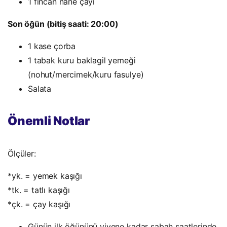
1 fincan nane çayı
Son öğün (bitiş saati: 20:00)
1 kase çorba
1 tabak kuru baklagil yemeği
(nohut/mercimek/kuru fasulye)
Salata
Önemli Notlar
Ölçüler:
*yk. = yemek kaşığı
*tk. = tatlı kaşığı
*çk. = çay kaşığı
Günün ilk öğününü yiyene kadar sabah saatlerinde