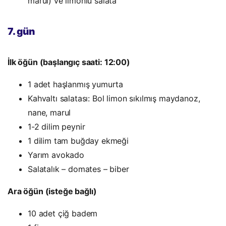
marul) ve limonlu salata
7. gün
İlk öğün (başlangıç saati: 12:00)
1 adet haşlanmış yumurta
Kahvaltı salatası: Bol limon sıkılmış maydanoz,
nane, marul
1-2 dilim peynir
1 dilim tam buğday ekmeği
Yarım avokado
Salatalık – domates – biber
Ara öğün (isteğe bağlı)
10 adet çiğ badem