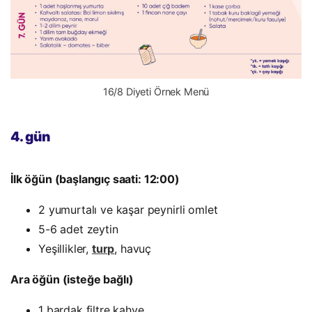
16/8 Diyeti Örnek Menü
4. gün
İlk öğün (başlangıç saati: 12:00)
2 yumurtalı ve kaşar peynirli omlet
5-6 adet zeytin
Yeşillikler,
turp
, havuç
Ara öğün (isteğe bağlı)
1 bardak filtre kahve