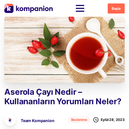
Başla
Aserola
Çayı
Nedir
–
Kullananların
Yorumları
Neler?
Eylül 28, 2023
Beslenme
Team Kompanion