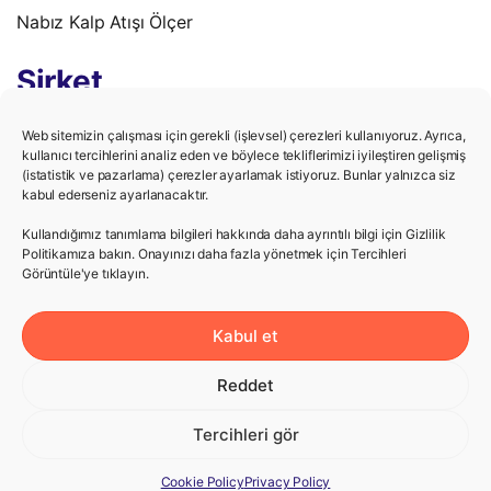
Nabız Kalp Atışı Ölçer
Şirket
Gizlilik Politikası
Web sitemizin çalışması için gerekli (işlevsel) çerezleri kullanıyoruz. Ayrıca,
kullanıcı tercihlerini analiz eden ve böylece tekliflerimizi iyileştiren gelişmiş
(istatistik ve pazarlama) çerezler ayarlamak istiyoruz. Bunlar yalnızca siz
Kullanım Şartları
kabul ederseniz ayarlanacaktır.
Kariyer
Kullandığımız tanımlama bilgileri hakkında daha ayrıntılı bilgi için Gizlilik
Politikamıza bakın. Onayınızı daha fazla yönetmek için Tercihleri ​​
Görüntüle'ye tıklayın.
Yardım
Kabul et
Destek Merkezi
Reddet
Bize Ulaş
Tercihleri gör
Cookie Policy
Privacy Policy