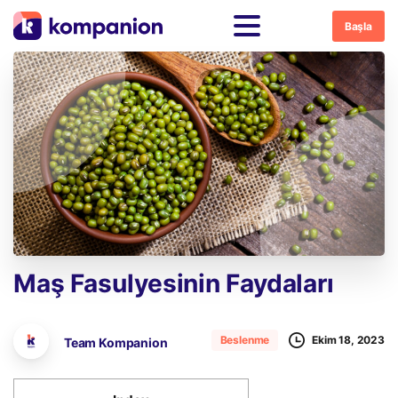
Başla
Maş
Fasulyesinin
Faydaları
Ekim 18, 2023
Beslenme
Team Kompanion