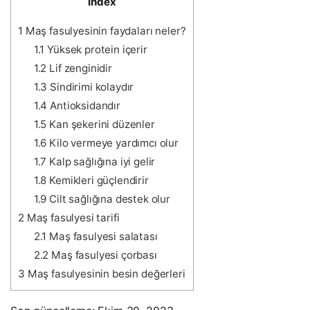
Index
1
Maş fasulyesinin faydaları neler?
1.1
Yüksek protein içerir
1.2
Lif zenginidir
1.3
Sindirimi kolaydır
1.4
Antioksidandır
1.5
Kan şekerini düzenler
1.6
Kilo vermeye yardımcı olur
1.7
Kalp sağlığına iyi gelir
1.8
Kemikleri güçlendirir
1.9
Cilt sağlığına destek olur
2
Maş fasulyesi tarifi
2.1
Maş fasulyesi salatası
2.2
Maş fasulyesi çorbası
3
Maş fasulyesinin besin değerleri