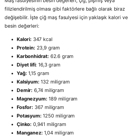
Maş fasulyesinin besin değerleri, çiğ, pişmiş veya
filizlendirilmiş olması gibi faktörlere bağlı olarak biraz
değişebilir. İşte çiğ maş fasulyesi için yaklaşık kalori ve
besin değerleri:
Kalori:
347 kcal
Protein:
23,9 gram
Karbonhidrat:
62.6 gram
Diyet lifi:
16,3 gram
Yağ:
1,15 gram
Kalsiyum:
132 miligram
Demir:
6,74 miligram
Magnezyum:
189 miligram
Fosfor:
367 miligram
Potasyum:
1250 miligram
Çinko:
0,941 miligram
Manganez:
1,04 miligram