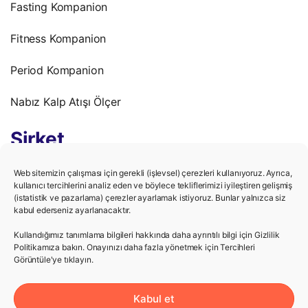
Fasting Kompanion
Fitness Kompanion
Period Kompanion
Nabız Kalp Atışı Ölçer
Şirket
Gizlilik Politikası
Web sitemizin çalışması için gerekli (işlevsel) çerezleri kullanıyoruz. Ayrıca,
kullanıcı tercihlerini analiz eden ve böylece tekliflerimizi iyileştiren gelişmiş
(istatistik ve pazarlama) çerezler ayarlamak istiyoruz. Bunlar yalnızca siz
Kullanım Şartları
kabul ederseniz ayarlanacaktır.
Kariyer
Kullandığımız tanımlama bilgileri hakkında daha ayrıntılı bilgi için Gizlilik
Politikamıza bakın. Onayınızı daha fazla yönetmek için Tercihleri ​​
Görüntüle'ye tıklayın.
Yardım
Kabul et