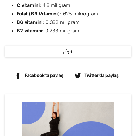
C vitamini:
4,8 miligram
Folat (B9 Vitamini):
625 mikrogram
B6 vitamini:
0,382 miligram
B2 vitamini:
0.233
miligram
1
Facebook'ta paylaş
Twitter'da paylaş