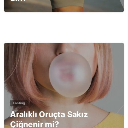
1
2
Fasting
Aralıklı Oruçta Sakız
Çiğnenir mi?