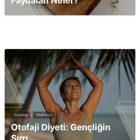
Faydaları Neler?
7
Fasting
Wellness
Otofaji Diyeti: Gençliğin
Sırrı