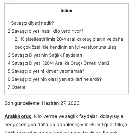
Index
1
Savaşçı diyeti nedir?
2
Savaşçı diyeti nasıl kilo verdiriyor?
2.1
Kişiselleştirilmiş 20/4 aralıklı oruç planın ve daha
pek çok özellikle kendinin en iyi versiyonuna ulaş
3
Savaşçı Diyetinin Sağlık Faydaları
4
Savaşçı Diyeti (20/4 Aralıklı Oruç) Örnek Menü
5
Savaşçı diyetini kimler yapmamalı?
6
Savaşçı diyetinin olası yan etkileri nelerdir?
7
Özetle
Son güncelleme: Haziran 27, 2023
Aralıklı oruç
, kilo verme ve sağlık faydaları dolayısıyla
her geçen gün daha da popülerleşiyor. Bilinirliği arttıkça
farklı oruç planları da konuşulmaya başlıyor. En çok