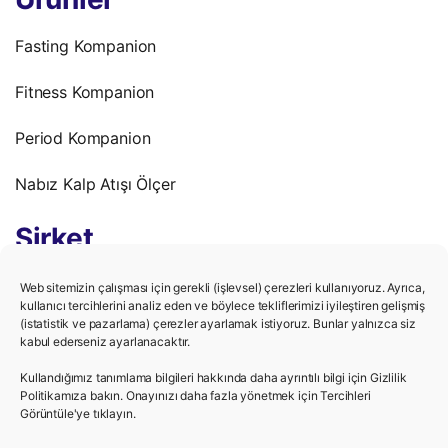
Fasting Kompanion
Fitness Kompanion
Period Kompanion
Nabız Kalp Atışı Ölçer
Şirket
Gizlilik Politikası
Web sitemizin çalışması için gerekli (işlevsel) çerezleri kullanıyoruz. Ayrıca,
kullanıcı tercihlerini analiz eden ve böylece tekliflerimizi iyileştiren gelişmiş
(istatistik ve pazarlama) çerezler ayarlamak istiyoruz. Bunlar yalnızca siz
Kullanım Şartları
kabul ederseniz ayarlanacaktır.
Kariyer
Kullandığımız tanımlama bilgileri hakkında daha ayrıntılı bilgi için Gizlilik
Politikamıza bakın. Onayınızı daha fazla yönetmek için Tercihleri ​​
Görüntüle'ye tıklayın.